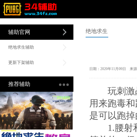
绝地求生
辅助官网
绝地求生辅助
更新下架辅助
日期：2020年11月09日
推荐辅助
玩刺激战
用来跑毒和
是可以跑掉
1.腰射和