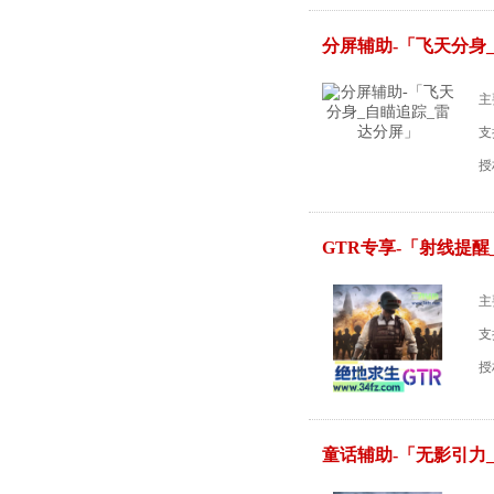
分屏辅助-「飞天分身
主
支
授
GTR专享-「射线提醒
主
支
授
童话辅助-「无影引力